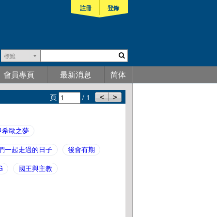
註冊
登錄
標籤
會員專頁
最新消息
简体
頁
/ 1
伊希歐之夢
我們一起走過的日子
後會有期
G
國王與主教