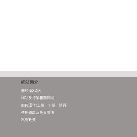
網站簡介
關於NiXDiX
網站及行業相關新聞
如何運作(上載、下載、購買)
使用條款及免責聲明
私隱政策