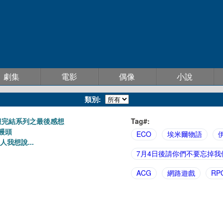
劇集
電影
偶像
小說
類別:
服完結系列之最後感想
Tag#:
饅頭
ECO
埃米爾物語
人我想說...
7月4日後請你們不要忘掉
ACG
網路遊戲
RP