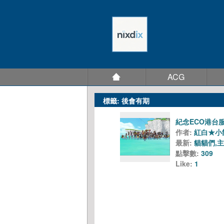
ACG
標籤: 後會有期
紀念ECO港台
作者:
紅白★小
最新:
貓貓們,主
點擊數:
309
Like:
1