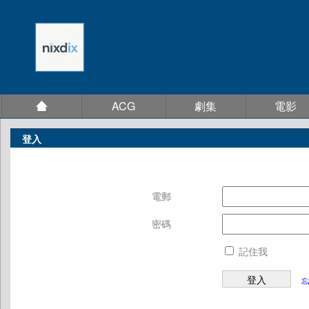
ACG
劇集
電影
登入
電郵
密碼
記住我
忘