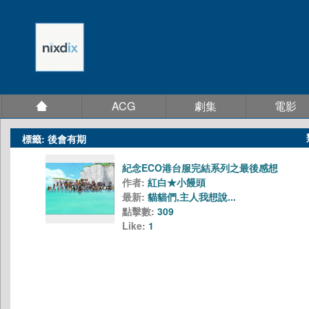
ACG
劇集
電影
標籤: 後會有期
紀念ECO港台服完結系列之最後感想
作者:
紅白★小饅頭
最新:
貓貓們,主人我想說...
點擊數:
309
Like:
1