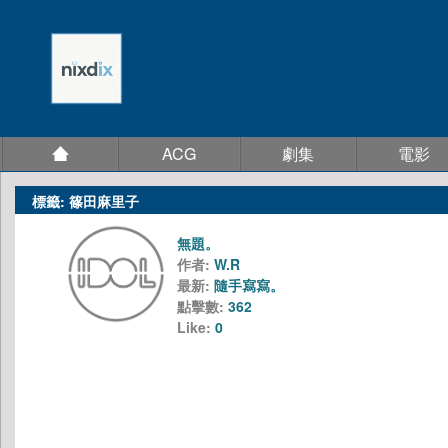
ACG
劇集
電影
標籤: 篠田麻里子
無題。
作者:
W.R
最新:
隨手寫寫。
點擊數:
362
Like:
0