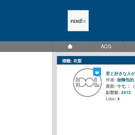
ACG
標籤: 衣梨
君と好きな人
作者:
做麵包的
最新:
十七 ：
點擊數:
2512
Like:
4