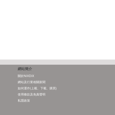
網站簡介
關於NiXDiX
網站及行業相關新聞
如何運作(上載、下載、購買)
使用條款及免責聲明
私隱政策