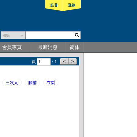
註冊
登錄
標籤
會員專頁
最新消息
简体
頁
/ 1
三次元
腦補
衣梨