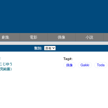
劇集
電影
偶像
小說
類別:
が
Tag#:
こじゆう
偶像
Gakki
Toda
（完結篇）