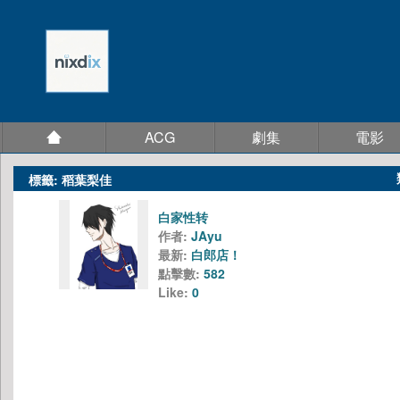
ACG
劇集
電影
標籤: 稻葉梨佳
白家性转
作者:
JAyu
最新:
白郎店！
點擊數:
582
Like:
0