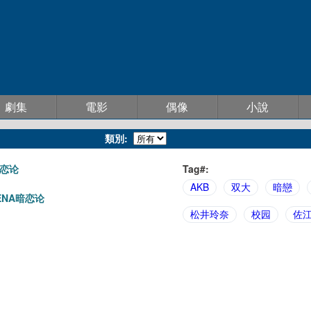
劇集
電影
偶像
小說
類別:
暗恋论
Tag#:
AKB
双大
暗戀
RENA暗恋论
松井玲奈
校园
佐