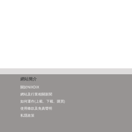
網站簡介
關於NiXDiX
網站及行業相關新聞
如何運作(上載、下載、購買)
使用條款及免責聲明
私隱政策