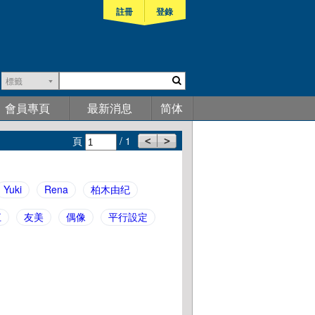
註冊
登錄
標籤
會員專頁
最新消息
简体
頁
/ 1
Yuki
Rena
柏木由纪
江
友美
偶像
平行設定